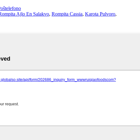
ŝtelefono
Rompita Ajlo En Salakvo
,
Rompita Cassia
,
Karota Pulvoro
,