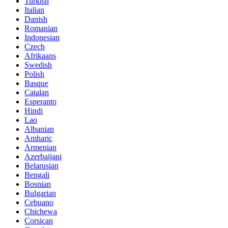
Turkish
Italian
Danish
Romanian
Indonesian
Czech
Afrikaans
Swedish
Polish
Basque
Catalan
Esperanto
Hindi
Lao
Albanian
Amharic
Armenian
Azerbaijani
Belarusian
Bengali
Bosnian
Bulgarian
Cebuano
Chichewa
Corsican