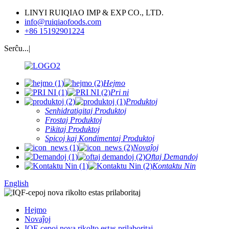
LINYI RUIQIAO IMP & EXP CO., LTD.
info@ruiqiaofoods.com
+86 15192901224
Serĉu...|
Hejmo
Pri ni
Produktoj
Senhidratigitaj Produktoj
Frostaj Produktoj
Pikitaj Produktoj
Spicoj kaj Kondimentaj Produktoj
Novaĵoj
Oftaj Demandoj
Kontaktu Nin
English
Hejmo
Novaĵoj
IQF-cepoj nova rikolto estas prilaboritaj