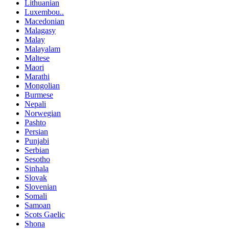
Lithuanian
Luxembou..
Macedonian
Malagasy
Malay
Malayalam
Maltese
Maori
Marathi
Mongolian
Burmese
Nepali
Norwegian
Pashto
Persian
Punjabi
Serbian
Sesotho
Sinhala
Slovak
Slovenian
Somali
Samoan
Scots Gaelic
Shona