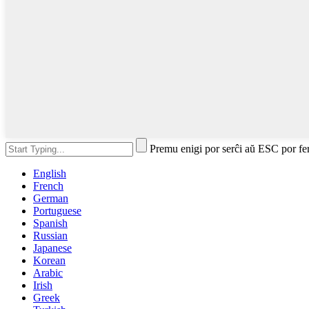
Premu enigi por serĉi aŭ ESC por fe
English
French
German
Portuguese
Spanish
Russian
Japanese
Korean
Arabic
Irish
Greek