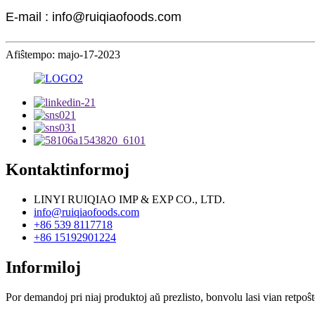
E-mail : info@ruiqiaofoods.com
Afiŝtempo: majo-17-2023
Kontaktinformoj
LINYI RUIQIAO IMP & EXP CO., LTD.
info@ruiqiaofoods.com
+86 539 8117718
+86 15192901224
Informiloj
Por demandoj pri niaj produktoj aŭ prezlisto, bonvolu lasi vian retpoŝt