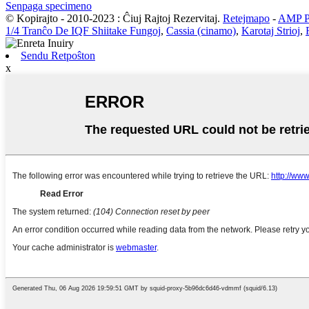
Senpaga specimeno
© Kopirajto - 2010-2023 : Ĉiuj Rajtoj Rezervitaj.
Retejmapo
-
AMP Po
1/4 Tranĉo De IQF Shiitake Fungoj
,
Cassia (cinamo)
,
Karotaj Strioj
,
Sendu Retpoŝton
x