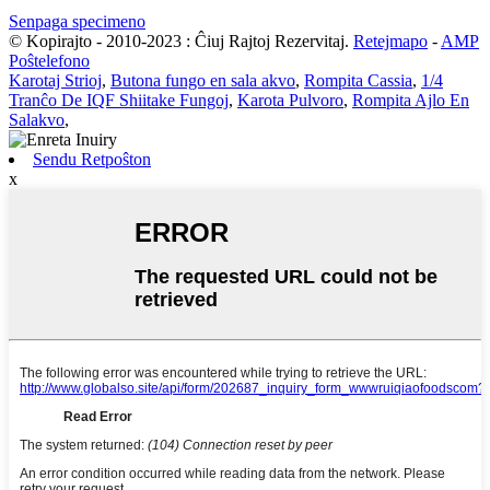
Senpaga specimeno
© Kopirajto - 2010-2023 : Ĉiuj Rajtoj Rezervitaj.
Retejmapo
-
AMP
Poŝtelefono
Karotaj Strioj
,
Butona fungo en sala akvo
,
Rompita Cassia
,
1/4
Tranĉo De IQF Shiitake Fungoj
,
Karota Pulvoro
,
Rompita Ajlo En
Salakvo
,
Sendu Retpoŝton
x