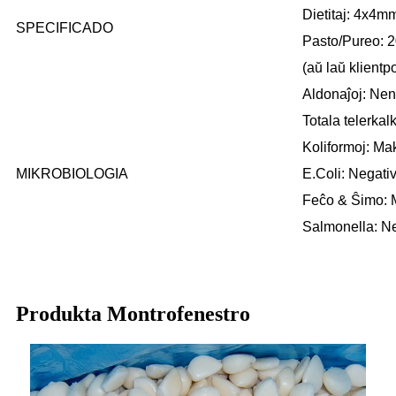
Dietitaj: 4x4
SPECIFICADO
Pasto/Pureo: 2
(aŭ laŭ klientpo
Aldonaĵoj: Nen
Totala telerka
Koliformoj: M
MIKROBIOLOGIA
E.Coli: Negati
Feĉo & Ŝimo: 
Salmonella: N
Produkta Montrofenestro