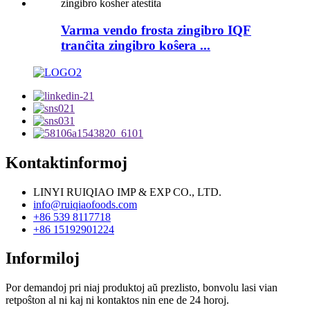
Varma vendo frosta zingibro IQF
tranĉita zingibro koŝera ...
Kontaktinformoj
LINYI RUIQIAO IMP & EXP CO., LTD.
info@ruiqiaofoods.com
+86 539 8117718
+86 15192901224
Informiloj
Por demandoj pri niaj produktoj aŭ prezlisto, bonvolu lasi vian
retpoŝton al ni kaj ni kontaktos nin ene de 24 horoj.