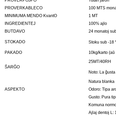
PROVERPOJPO
Tutan jaron
PROVERKABLECO
100 MTS mona
MINIMUMA MENDO KvantO
1 MT
INGREDIENTEJ
100% ajlo
BUTDAVO
24 monatoj su
STOKADO
Stoku sub -18 
PAKADO
10kg/karto (aŭ 
25MT/40RH
ŜARĜO
Noto: La ĝusta
Natura blanka
ASPEKTO
Odoro: Tipa ar
Gusto: Pura ti
Komuna norm
Ajlaj dentoj L: