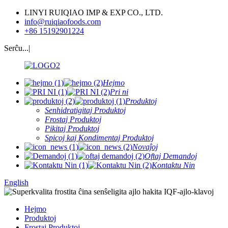
LINYI RUIQIAO IMP & EXP CO., LTD.
info@ruiqiaofoods.com
+86 15192901224
Serĉu...|
Hejmo
Pri ni
Produktoj
Senhidratigitaj Produktoj
Frostaj Produktoj
Pikitaj Produktoj
Spicoj kaj Kondimentaj Produktoj
Novaĵoj
Oftaj Demandoj
Kontaktu Nin
English
Hejmo
Produktoj
Frostaj Produktoj