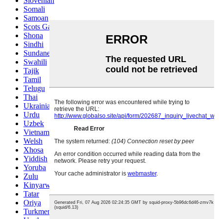
Slovenian
Somali
Samoan
Scots Gaelic
Shona
Sindhi
Sundanese
Swahili
Tajik
Tamil
Telugu
Thai
Ukrainian
Urdu
Uzbek
Vietnamese
Welsh
Xhosa
Yiddish
Yoruba
Zulu
Kinyarwanda
Tatar
Oriya
Turkmen