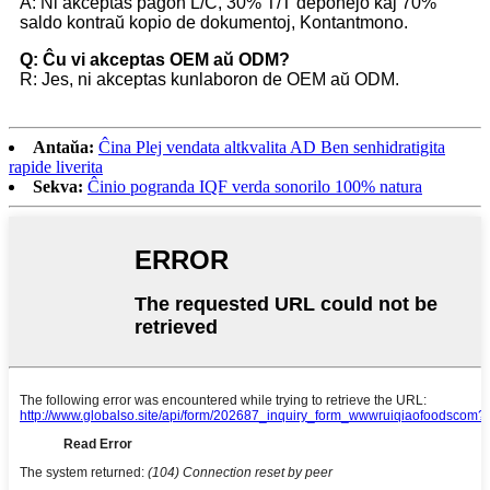
A: Ni akceptas pagon L/C, 30% T/T deponejo kaj 70%
saldo kontraŭ kopio de dokumentoj, Kontantmono.
Q: Ĉu vi akceptas OEM aŭ ODM?
R: Jes, ni akceptas kunlaboron de OEM aŭ ODM.
Antaŭa:
Ĉina Plej vendata altkvalita AD Ben senhidratigita
rapide liverita
Sekva:
Ĉinio pogranda IQF verda sonorilo 100% natura